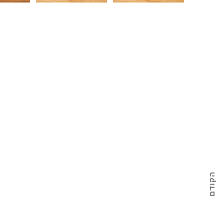
הקודם
מארז לחג / טוליפים עם אגרטל זכוכית