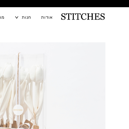
TOGGLE
אודות
חנות
מוע
CHILD
MENU
S
לג
T
תוכן
I
T
C
H
E
S