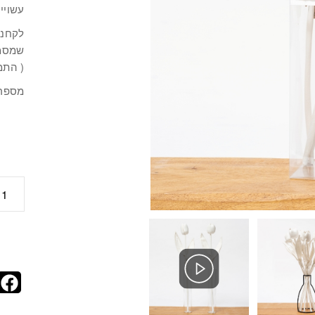
עשויים
לקחנו
שמסמ
( התמ
מספר דג
כמות