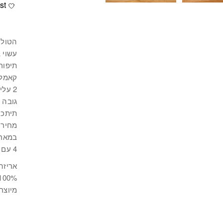
st
הטולי
עשוי בד 
קאמל
2 עלים עם חוטי ברזל על כל טוליפ – לעיצוב עצמי
גובה טול
תיתכן
מחיר טו
במארז מג
4 עם תיפורים בצבע קאמל / 3 עם תיפורים בצבע לבן
אריזה
00% clear pvc
מיוצר