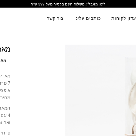
לזמן מוגבל // משלוח חינם בקנייה מעל 399 ש"ח
דון לקוחות
כותבים עלינו
צור קשר
מארז
55
מארז 
7 פרחי טוליפ באריזה שקופה
אופציה 
מחיר 
המארז כולל
4 עם תיפורים בצבע קאמל / 3 עם תיפורים בצבע לבן
ואריז
פרחי 