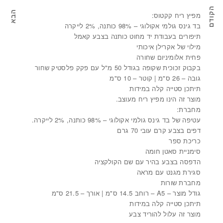
הקודם
הבא
מפיץ ריח קקטוס:
מארז לבית / סט קופסאות לבנות
מא
בד גינס גולמי אקולוגי – 98% כותנה, 2% לייקרה
תיפורים בעבודת יד מחוט כותנה בצבע קאמל
מילוי של אקרילן איכותי
פחית אלומיניום שחורה
בקבוק זכוכית שקופה בגודל 50 מ"ל עם פקק פלסטיק שחור
גובה – 26 ס"מ | קוטר – 10 ס"מ
תיתכן סטייה קלה במידות
מוצר זה הינו מפיץ ריח מעוצב.
מחברת:
עטיפה של בד גינס גולמי אקולוגי – 98% כותנה, 2% לייקרה.
דפים בצבע קרם עובי 70 גרם
כריכת ספר
סימניית סאטן חומה
הדפסה בצבע בהיר עם שם הקולקציה
סגירת מגנט עם מראה
מחברת שורות
גודל מוצר – A5 – רוחב 14.5 ס"מ | אורך – 21.5 ס"מ
תיתכן סטייה קלה במידות
מוצר זה עלול להוריד צבע