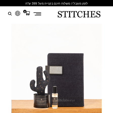
לזמן מוגבל // משלוח חינם בקנייה מעל 399 ש"ח
0
S
לג
T
תוכן
I
T
C
H
E
S