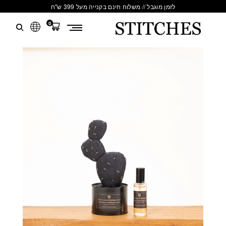
לזמן מוגבל // משלוח חינם בקנייה מעל 399 ש"ח
0
S
לג
T
תוכן
I
T
C
H
E
S