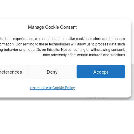
Manage Cookie Consent
the best experiences, we use technologies like cookies to store and/or access
formation. Consenting to these technologies will allow us to process data such
g behavior or unique IDs on this site. Not consenting or withdrawing consent,
may adversely affect certain features and functions.
references
Deny
Accept
שאלות נפוצות
Cookie Policy
מדיניות פרטיות
תקנון
הצהרת נגישות
Cookie Policy (EU)
מדיניות פרטיות