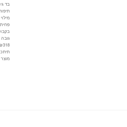
בד גינס גו
תיפור
מילוי 
פחית 
בקבוק זכוכ
גובה – 26 ס"מ | קוטר –
₪318 ל-100 מ"‬
תיתכן
מוצר 