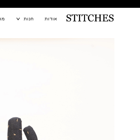
TOGGLE
אודות
חנות
מוע
CHILD
MENU
לג
S
תוכן
T
I
T
C
H
E
S