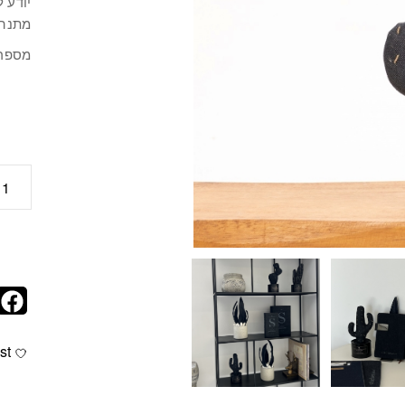
יודע 
מתנה 
מספר דג
כמות
st