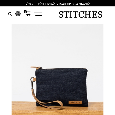
להטבות בלעדיות הצטרפו למועדון הלקוחות שלנו
0
S
לג
T
תוכן
I
T
C
H
E
S