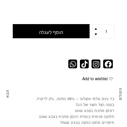
כמות
הוסף לעגלה
Add to wishlist
הקודם
הבא
תיק קלאץ' מגינס לבן WHITE CLUTCH BAG
מארז 
בד גינס גולמי אקולוגי – 98% כותנה, 2% לייקרה.
בטנה הצד השני של הבד
רוכסן מתכת בצבע גאנט
חלוקה פנימית בעזרת רוכסן מתכת בצבע גאנט
תיפורים מחוט כותנה בצבע קאמל