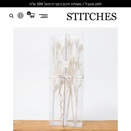
לזמן מוגבל // משלוח חינם בקנייה מעל 399 ש"ח
0
S
לג
T
תוכן
I
T
C
H
E
S