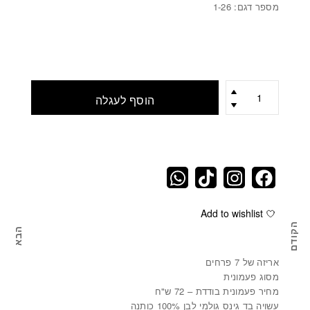
מספר דגם: 1-26
כמות
הוסף לעגלה
Add to wishlist
הקודם
הבא
אגרטל שקוף CLEAR VASE - עבור הפרחים
מא
אריזה של 7 פרחים
מסוג פעמונית
מחיר פעמונית בודדת – 72 ש"ח
עשויה בד גינס גולמי לבן 100% כותנה