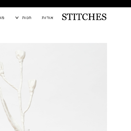
TOGGLE
אודות
חנות
מוע
CHILD
MENU
S
לג
T
תוכן
I
T
C
H
E
S