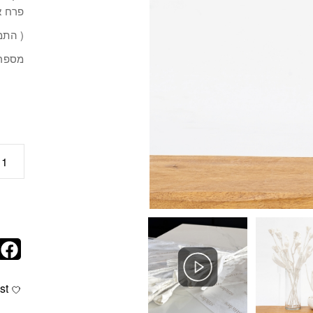
פרח א
( התמ
מספר דג
כמות
st