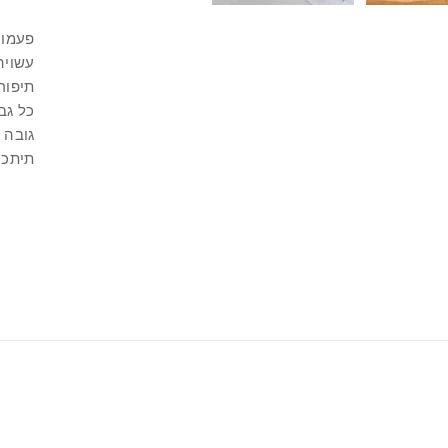
פעמונ
עשויה בד
תיפור
כל גבעול עם 3 פרחים 
גובה פעמ
תיתכן