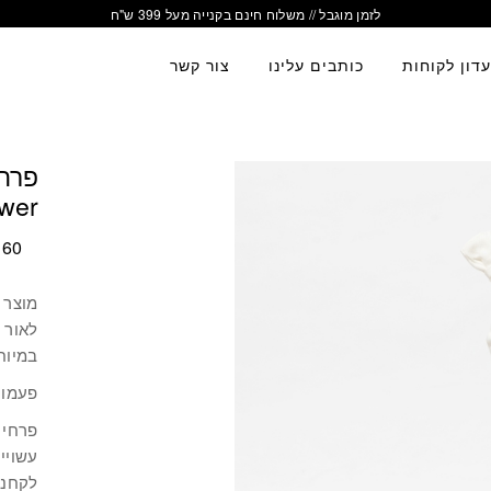
לזמן מוגבל // משלוח חינם בקנייה מעל 399 ש"ח
דון לקוחות
כותבים עלינו
צור קשר
ower
60
מוצר 
לאור 
במיוח
פעמונ
פרחי 
עשויים
לקחנו