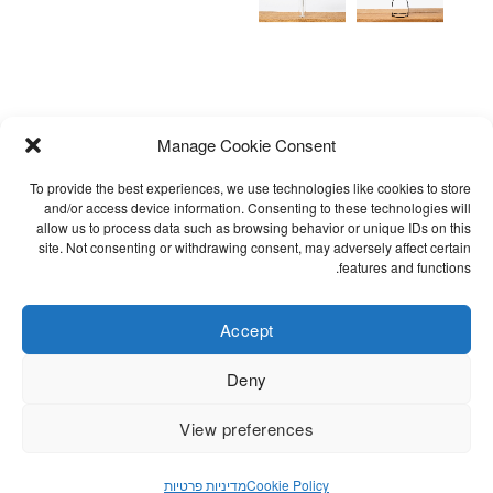
Manage Cookie Consent
To provide the best experiences, we use technologies like cookies to store
and/or access device information. Consenting to these technologies will
allow us to process data such as browsing behavior or unique IDs on this
site. Not consenting or withdrawing consent, may adversely affect certain
אימייל לקבלת עדכונים
שאלות נפוצות
features and functions.
תקנון
הצהרת נגישות
Accept
Cookie Policy (EU)
Deny
מדיניות פרטיות
View preferences
©STITCHES.DENIM.DESIGN / ALL RIGHTS RESERVED. DEVELOPED
Cookie Policy
מדיניות פרטיות