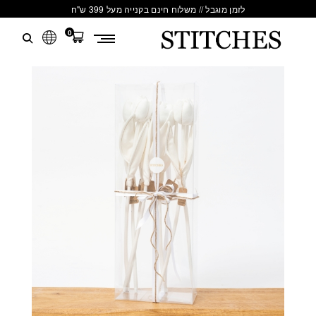
לזמן מוגבל // משלוח חינם בקנייה מעל 399 ש"ח
0
S
לג
T
תוכן
I
T
C
H
E
S