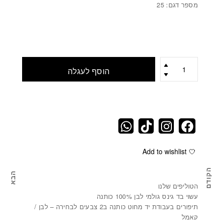
מספר דגם: 25
כמות
הוסף לעגלה
Add to wishlist
הקודם
הבא
תיק קלאץ' מגינס CLUTCH BAG
מארז מת
הטוליפים שלנו
עשוי בד גינס גולמי לבן 100% כותנה
תיפורים בעבודת יד מחוט כותנה ב2 צבעים לבחירה – לבן /
קאמל