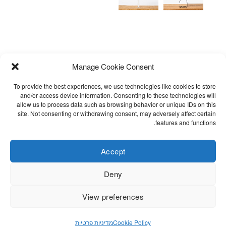
Manage Cookie Consent
To provide the best experiences, we use technologies like cookies to store
and/or access device information. Consenting to these technologies will
allow us to process data such as browsing behavior or unique IDs on this
site. Not consenting or withdrawing consent, may adversely affect certain
אימייל לקבלת עדכונים
שאלות נפוצות
features and functions.
תקנון
הצהרת נגישות
Accept
Cookie Policy (EU)
Deny
מדיניות פרטיות
View preferences
©STITCHES.DENIM.DESIGN / ALL RIGHTS RESERVED. DEVELOPED
Cookie Policy
מדיניות פרטיות