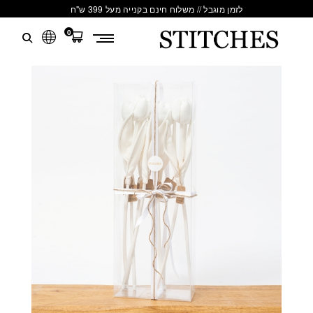
לזמן מוגבל // משלוח חינם בקנייה מעל 399 ש"ח
0
S
לג
T
תוכן
I
T
C
H
E
S