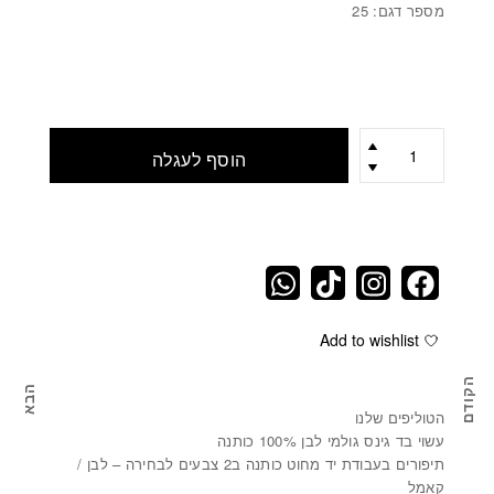
מספר דגם: 25
כמות
הוסף לעגלה
Add to wishlist
הקודם
הבא
מארז מתנה / קופסאות לבנות באריזה שקופה
מארז מת
הטוליפים שלנו
עשוי בד גינס גולמי לבן 100% כותנה
תיפורים בעבודת יד מחוט כותנה ב2 צבעים לבחירה – לבן /
קאמל