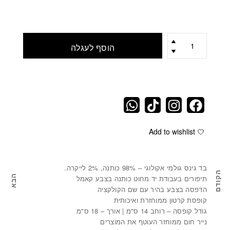
כמות
הוסף לעגלה
Add to wishlist
בד גינס גולמי אקולוגי – 98% כותנה, 2% לייקרה.
הקודם
הבא
תיפורים בעבודת יד מחוט כותנה בצבע קאמל
ספר אחסון מגינס BOX
אר
הדפסה בצבע בהיר עם שם הקולקציה
קופסת קרטון ממוחזרת ואיכותית
גודל קופסה – רוחב 14 ס"מ | אורך – 18 ס"מ
נייר חום ממוחזר העוטף את המוצרים