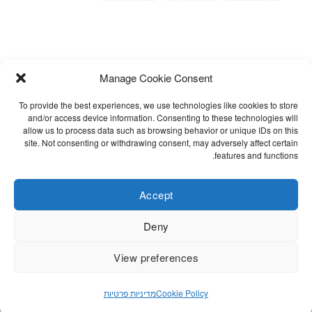
Manage Cookie Consent
To provide the best experiences, we use technologies like cookies to store
and/or access device information. Consenting to these technologies will
allow us to process data such as browsing behavior or unique IDs on this
site. Not consenting or withdrawing consent, may adversely affect certain
אימייל לקבלת עדכונים
שאלות נפוצות
features and functions.
תקנון
הצהרת נגישות
Accept
Cookie Policy (EU)
Deny
מדיניות פרטיות
View preferences
©STITCHES.DENIM.DESIGN / ALL RIGHTS RESERVED. DEVELOPED
Cookie Policy
מדיניות פרטיות
BY
DIGIPRODUCT DIGITAL SOLUTIONS