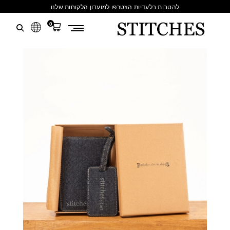
להטבות בלעדיות הצטרפו למועדון הלקוחות שלנו
0
S
לג
T
תוכן
I
T
C
H
E
S