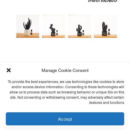
להשלמת החוויה
Manage Cookie Consent
To provide the best experiences, we use technologies like cookies to store
and/or access device information. Consenting to these technologies will
allow us to process data such as browsing behavior or unique IDs on this
site. Not consenting or withdrawing consent, may adversely affect certain
אימייל לקבלת עדכונים
שאלות נפוצות
features and functions.
תקנון
הצהרת נגישות
Accept
Cookie Policy (EU)