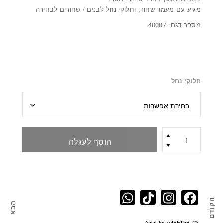
מגיע עם מעמד שחור, וחלוקי נחל לבנים / שחורים לבחירה
מספר דגם: 40007
חלוקי נחל
כמות
הוסף לעגלה
של
סנסיוורה
מגינס
SenseB
הקודם
הבא
מפיץ ריח בצורת קקטוס מסוג EFFECT
כלב