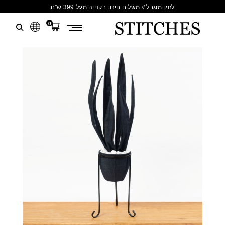
לזמן מוגבל // משלוח חינם בקנייה מעל 399 ש"ח
0
S
לג
T
תוכן
I
T
C
H
E
S