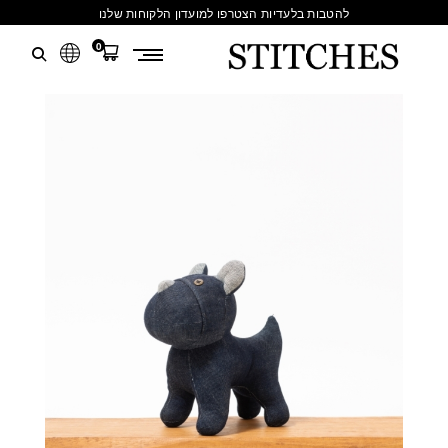
להטבות בלעדיות הצטרפו למועדון הלקוחות שלנו
0
S
לג
T
תוכן
I
T
C
H
E
S