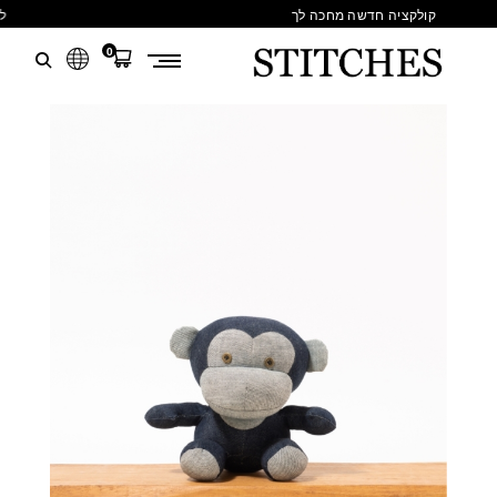
קולקציה חדשה מחכה לך
0
S
לג
T
תוכן
I
T
C
H
E
S