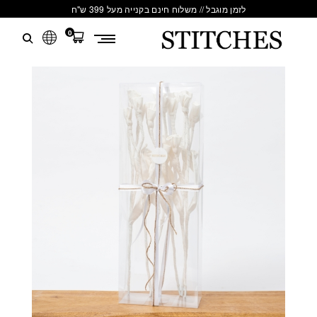
לזמן מוגבל // משלוח חינם בקנייה מעל 399 ש"ח
0
S
לג
T
תוכן
I
T
C
H
E
S