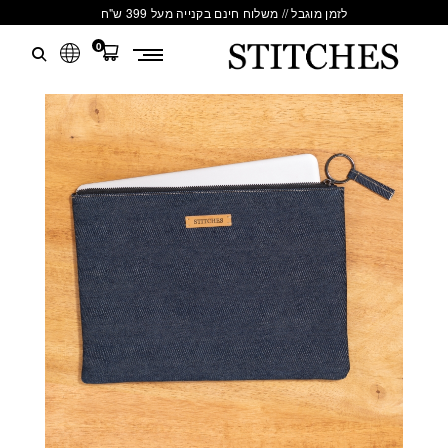
לזמן מוגבל // משלוח חינם בקנייה מעל 399 ש"ח
0
S
לג
T
תוכן
I
T
C
H
E
S