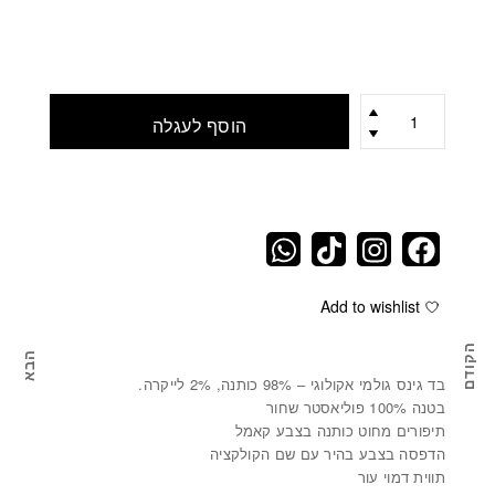
כמות
הוסף לעגלה
Add to wishlist
הקודם
הבא
סט טרמי למטבח מגינס KITCHEN SET
מחב
בד גינס גולמי אקולוגי – 98% כותנה, 2% לייקרה.
בטנה 100% פוליאסטר שחור
תיפורים מחוט כותנה בצבע קאמל
הדפסה בצבע בהיר עם שם הקולקציה
תווית דמוי עור