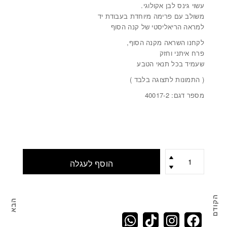
עשוי גינס לבן אקולוגי.
משולב עם פרימה מיוחדת בעבודת יד
למראה הריאליסטי של קנה הסוף
לקחנו השראה מקנה הסוף,
פרח איתני וחזק
שעמיד בכל תנאי הטבע
( התמונות לתצוגה בלבד )
מספר דגם: 40017-2
כמות
הוסף לעגלה
הקודם
הבא
מארז 5 פרחים לבנים מגינס מסוג קנה סוף WHITE CATTAIL
מארז 10 פרחים ל