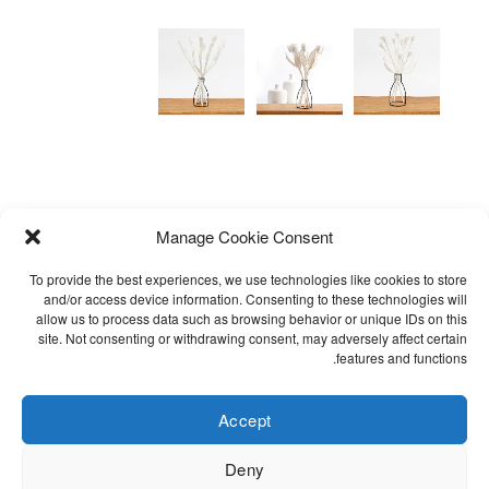
Manage Cookie Consent
To provide the best experiences, we use technologies like cookies to store
and/or access device information. Consenting to these technologies will
allow us to process data such as browsing behavior or unique IDs on this
site. Not consenting or withdrawing consent, may adversely affect certain
אימייל לקבלת עדכונים
שאלות נפוצות
features and functions.
תקנון
הצהרת נגישות
Accept
Cookie Policy (EU)
Deny
מדיניות פרטיות