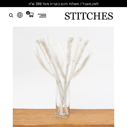
לזמן מוגבל // משלוח חינם בקנייה מעל 399 ש"ח
0
S
לג
T
תוכן
I
T
C
H
E
S