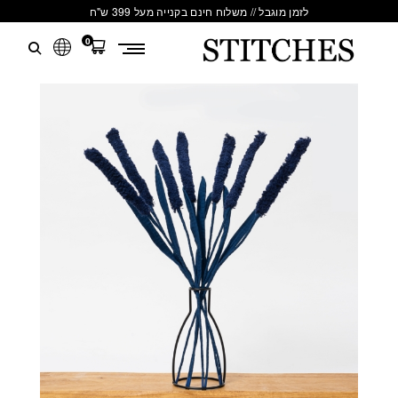
לזמן מוגבל // משלוח חינם בקנייה מעל 399 ש"ח
0
S
לג
T
תוכן
I
T
C
H
E
S