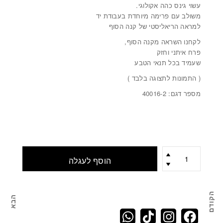
עשוי גינס כהה אקולוגי.
משולב עם פרימה מיוחדת בעבודת יד
למראה הריאליסטי של קנה הסוף
לקחנו השראה מקנה הסוף,
פרח איתני וחזק
שעמיד בכל תנאי הטבע
( התמונות לתצוגה בלבד )
מספר דגם: 40016-2
כמות
הוסף לעגלה
הקודם
הבא
מארז 5 פרחים כחולים מגינס מסוג קנה סוף DENIM CATTAIL
מארז 10 פרחים כח