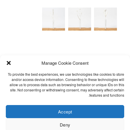
Manage Cookie Consent
To provide the best experiences, we use technologies like cookies to store
and/or access device information. Consenting to these technologies will
allow us to process data such as browsing behavior or unique IDs on this
site. Not consenting or withdrawing consent, may adversely affect certain
אימייל לקבלת עדכונים
שאלות נפוצות
features and functions.
תקנון
הצהרת נגישות
Accept
Cookie Policy (EU)
Deny
מדיניות פרטיות