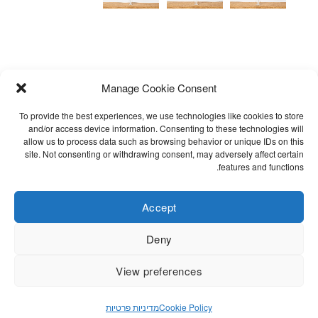
Manage Cookie Consent
To provide the best experiences, we use technologies like cookies to store
and/or access device information. Consenting to these technologies will
allow us to process data such as browsing behavior or unique IDs on this
site. Not consenting or withdrawing consent, may adversely affect certain
אימייל לקבלת עדכונים
שאלות נפוצות
features and functions.
תקנון
הצהרת נגישות
Accept
Cookie Policy (EU)
Deny
מדיניות פרטיות
View preferences
©STITCHES.DENIM.DESIGN / ALL RIGHTS RESERVED. DEVELOPED
Cookie Policy
מדיניות פרטיות
BY
DIGIPRODUCT DIGITAL SOLUTIONS