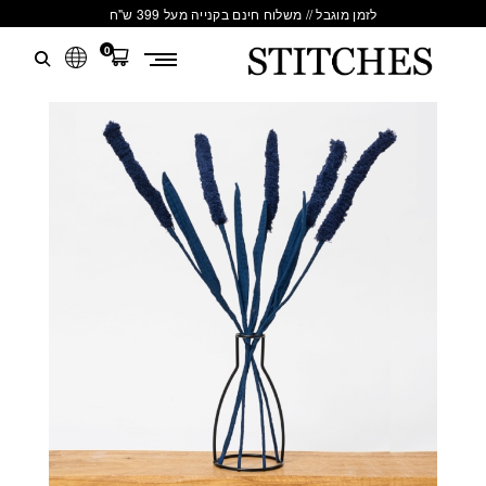
לזמן מוגבל // משלוח חינם בקנייה מעל 399 ש"ח
0
S
לג
T
תוכן
I
T
C
H
E
S