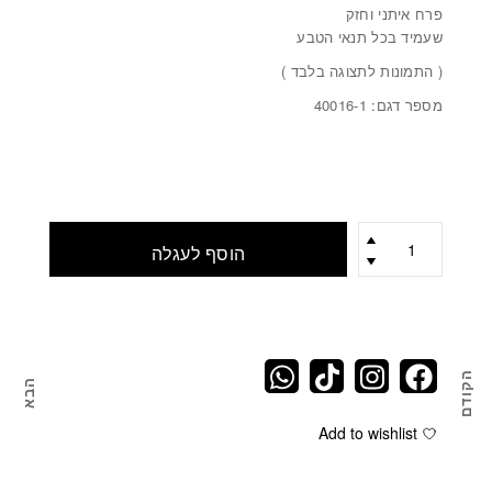
פרח איתני וחזק
שעמיד בכל תנאי הטבע
( התמונות לתצוגה בלבד )
מספר דגם: 40016-1
כמות
הוסף לעגלה
הקודם
הבא
פרח כחול מגינס מסוג קנה סוף DENIM CATTAIL
מארז 7 פרחים כח
Add to wishlist